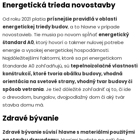
Energetická trieda novostavby
Od roku 2021 platia
prísnejšie pravidlá v oblasti
energetickej triedy budov
, a to hlavne v prípade
novostavieb. Tie musia po novom spĺňať
energetický
štandard A0
, ktorý hovorí o takmer nulovej potrebe
energie a vysokej energetickej hospodárnosti.
Najdôležitejšími faktormi, ktoré sa pri energetickom
štandarde A0 zohľadňujú, sú
tepelnoizolačné vlastnosti
konštrukcií, ktoré tvoria obálku budovy, vhodná
orientácia na svetové strany, vhodný tvar budovy či
spôsob vetrania
. Je tiež dôležité zohľadniť aj to, či ide
o drevodom, bungalov, dvojpodlažný dom či aký tvár
stavba domu má.
Zdravé bývanie
Zdravé bývanie súvisí hlavne s materiálmi použitými
na stavbu drevodomu
, ktorými budete po celý čas