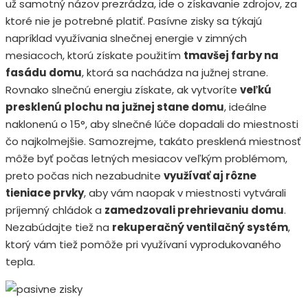
už samotný názov prezrádza, ide o získavanie zdrojov, za
ktoré nie je potrebné platiť. Pasívne zisky sa týkajú
napríklad využívania slnečnej energie v zimných
mesiacoch, ktorú získate použitím
tmavšej farby na
fasádu domu
, ktorá sa nachádza na južnej strane.
Rovnako slnečnú energiu získate, ak vytvoríte
veľkú
presklenú plochu na južnej stane domu
, ideálne
naklonenú o 15°, aby slnečné lúče dopadali do miestnosti
čo najkolmejšie. Samozrejme, takáto presklená miestnosť
môže byť počas letných mesiacov veľkým problémom,
preto počas nich nezabudnite
využívať aj rôzne
tieniace prvky
, aby vám naopak v miestnosti vytvárali
príjemný chládok a
zamedzovali prehrievaniu domu
.
Nezabúdajte tiež na
rekuperačný ventilačný systém
,
ktorý vám tiež pomôže pri využívaní vyprodukovaného
tepla.