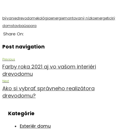
bývanie
drevodom
ekológia
energie
montovaný nízkoenergetický
dom
stavba
úspora
Share On:
Post navigation
Previous
Farby roka 2021 aj vo vašom interiéri
drevodomu
Next
Ako si vybrať správneho realizátora
drevodomu?
Kategórie
Exteriér domu