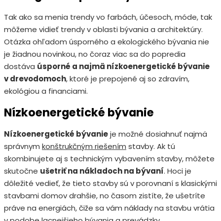
Tak ako sa menia trendy vo farbách, účesoch, móde, tak
môžeme vidieť trendy v oblasti bývania a architektúry.
Otázka ohľadom úsporného a ekologického bývania nie
je žiadnou novinkou, no čoraz viac sa do popredia
dostáva
úsporné a najmä nízkoenergetické bývanie
v drevodomoch
, ktoré je prepojené aj so zdravím,
ekológiou a financiami.
Nízkoenergetické bývanie
Nízkoenergetické bývanie
je možné dosiahnuť najmä
správnym
konštrukčným riešením
stavby. Ak tú
skombinujete aj s technickým vybavením stavby, môžete
skutočne
ušetriť na nákladoch na bývaní
. Hoci je
dôležité vedieť, že tieto stavby sú v porovnaní s klasickými
stavbami domov drahšie, no časom zistíte, že ušetríte
práve na energiách, čiže sa vám náklady na stavbu vrátia
v podobe lacnejšieho bývania a prevádzky.