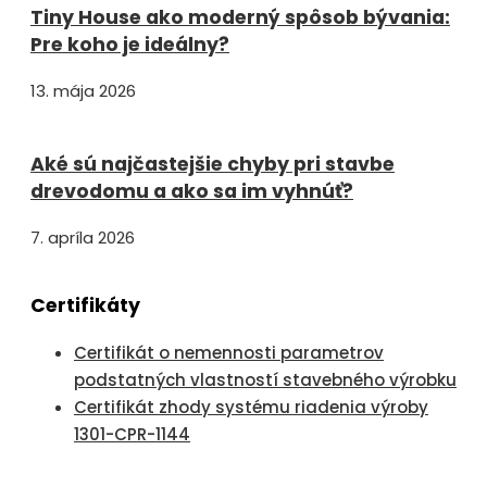
Tiny House ako moderný spôsob bývania:
Pre koho je ideálny?
13. mája 2026
Aké sú najčastejšie chyby pri stavbe
drevodomu a ako sa im vyhnúť?
7. apríla 2026
Certifikáty
Certifikát o nemennosti parametrov
podstatných vlastností stavebného výrobku
Certifikát zhody systému riadenia výroby
1301-CPR-1144