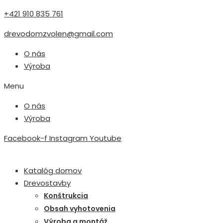
+421 910 835 761
drevodomzvolen@gmail.com
O nás
Výroba
Menu
O nás
Výroba
Facebook-f
Instagram
Youtube
Katalóg domov
Drevostavby
Konštrukcia
Obsah vyhotovenia
Výroba a montáž