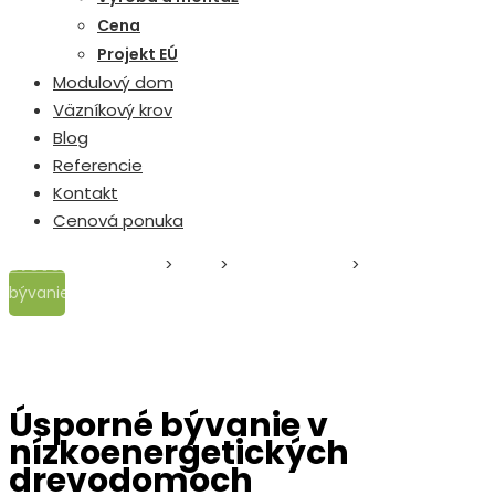
Cena
Projekt EÚ
Modulový dom
Väzníkový krov
Blog
Referencie
Kontakt
Cenová ponuka
Drevodom Zvolen
>
Blog
>
Stavba domu
>
Úsporné
bývanie v nízkoenergetických drevodomoch
Úsporné bývanie v
nízkoenergetických
drevodomoch