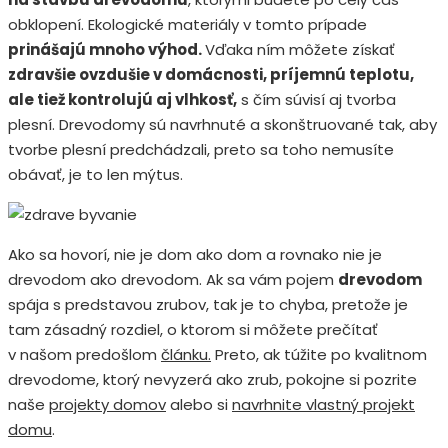
obklopení. Ekologické materiály v tomto prípade
prinášajú mnoho výhod.
Vďaka ním môžete získať
zdravšie ovzdušie v domácnosti, príjemnú teplotu,
ale tiež kontrolujú aj vlhkosť,
s čím súvisí aj tvorba
plesní. Drevodomy sú navrhnuté a skonštruované tak, aby
tvorbe plesní predchádzali, preto sa toho nemusíte
obávať, je to len mýtus.
Ako sa hovorí, nie je dom ako dom a rovnako nie je
drevodom ako drevodom. Ak sa vám pojem
drevodom
spája s predstavou zrubov, tak je to chyba, pretože je
tam zásadný rozdiel, o ktorom si môžete prečítať
v našom predošlom
článku.
Preto, ak túžite po kvalitnom
drevodome, ktorý nevyzerá ako zrub, pokojne si pozrite
naše
projekty domov
alebo si
navrhnite vlastný projekt
domu
.