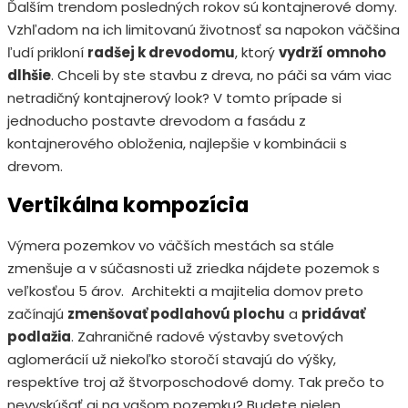
Ďalším trendom posledných rokov sú kontajnerové domy.
Vzhľadom na ich limitovanú životnosť sa napokon väčšina
ľudí prikloní
radšej k drevodomu
, ktorý
vydrží omnoho
dlhšie
. Chceli by ste stavbu z dreva, no páči sa vám viac
netradičný kontajnerový look? V tomto prípade si
jednoducho postavte drevodom a fasádu z
kontajnerového obloženia, najlepšie v kombinácii s
drevom.
Vertikálna kompozícia
Výmera pozemkov vo väčších mestách sa stále
zmenšuje a v súčasnosti už zriedka nájdete pozemok s
veľkosťou 5 árov. Architekti a majitelia domov preto
začínajú
zmenšovať podlahovú plochu
a
pridávať
podlažia
. Zahraničné radové výstavby svetových
aglomerácií už niekoľko storočí stavajú do výšky,
respektíve troj až štvorposchodové domy. Tak prečo to
nevyskúšať aj na vašom pozemku? Budete nielen