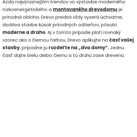
Azda najvýraznejším trendov vo výstavbe moderného
nízkoenergetického a
montovaného drevodomu
je
prírodná obloha. Drevo predsa vždy vyzerá úchvatne,
dodáva stavbe kúsok prírodných odtieňov, pôsobí
moderne a draho
. Aj v tomto prípade platí rovnaký
vzorec ako s čiernou farbou. Drevo aplikujte na
časť vašej
stavby
, prípadne ju
rozdeľte na „dva domy“.
Jednu
časť dajte bielu alebo čiernu a tú druhú zase drevenú.