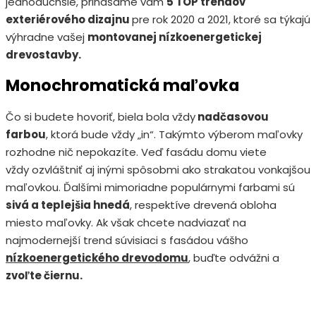
jednoduchšie, prinášame vám
5 TOP trendov
exteriérového dizajnu
pre rok 2020 a 2021, ktoré sa týkajú
výhradne vašej
montovanej nízkoenergetickej
drevostavby.
Monochromatická maľovka
Čo si budete hovoriť, biela bola vždy
nadčasovou
farbou
, ktorá bude vždy „in“. Takýmto výberom maľovky
rozhodne nič nepokazíte. Veď fasádu domu viete
vždy ozvláštniť aj inými spôsobmi ako strakatou vonkajšou
maľovkou. Ďalšími mimoriadne populárnymi farbami sú
sivá a teplejšia hnedá
, respektíve drevená obloha
miesto maľovky. Ak však chcete nadviazať na
najmodernejší trend súvisiaci s fasádou vášho
nízkoenergetického drevodomu
, buďte odvážni a
zvoľte čiernu.