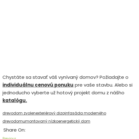
Chystáte sa stavať váš vynívaný domov? Požiadajte o
individuálnu cenovú ponuku
pre vaše stavbu. Alebo si
jednoducho vyberte už hotový projekt domu z nášho
katalógu.
drevodom zvolen
exteriérový dizajn
fasáda moderného
drevodomu
montovaný nízkoenergetický dom
Share On:
Previous