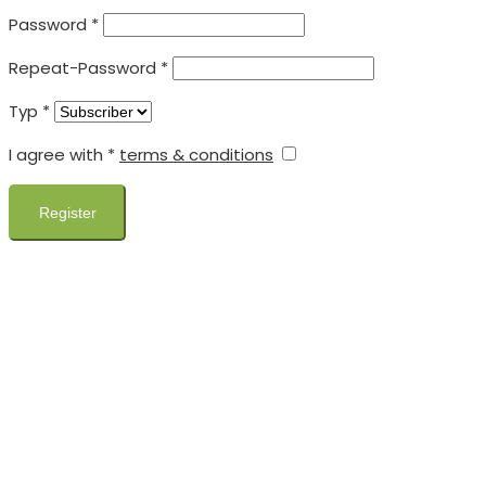
Password
*
Repeat-Password
*
Typ
*
I agree with
*
terms & conditions