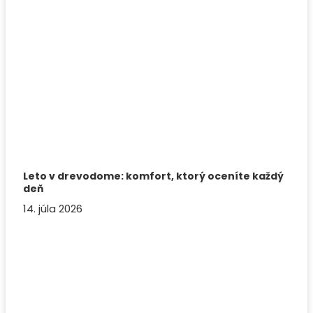
Leto v drevodome: komfort, ktorý oceníte každý
deň
14. júla 2026