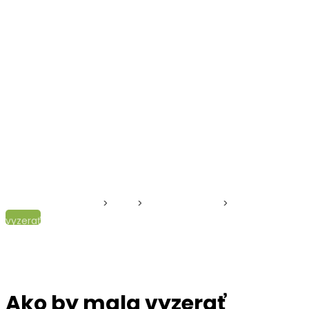
Drevodom Zvolen
>
Blog
>
Exteriér domu
>
Ako by mala
vyzerať fasáda moderného drevodomu?
Ako by mala vyzerať