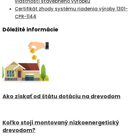
vlastností stavebného výrobku
Certifikát zhody systému riadenia výroby 1301-
CPR-1144
Dôležité informácie
Ako získať od štátu dotáciu na drevodom
Koľko stojí montovaný nízkoenergetický
drevodom?