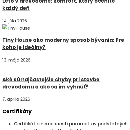
Leto v drevodome: komfort, ktorý oceníte
každý deň
14. júla 2026
Tiny House ako moderný spôsob bývania: Pre
koho je ideálny?
13. mája 2026
Aké sú najčastejšie chyby pri stavbe
drevodomu a ako sa im vyhnúť?
7. apríla 2026
Certifikáty
Certifikát o nemennosti parametrov podstatných