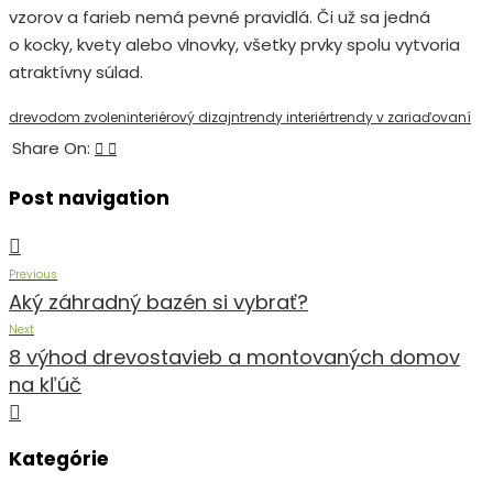
vzorov a farieb nemá pevné pravidlá. Či už sa jedná
o kocky, kvety alebo vlnovky, všetky prvky spolu vytvoria
atraktívny súlad.
drevodom zvolen
interiérový dizajn
trendy interiér
trendy v zariaďovaní
Share On:
Post navigation
Previous
Aký záhradný bazén si vybrať?
Next
8 výhod drevostavieb a montovaných domov
na kľúč
Kategórie