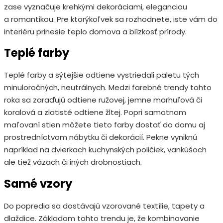
zase vyznačuje krehkými dekoráciami, eleganciou
a romantikou. Pre ktorýkoľvek sa rozhodnete, iste vám do
interiéru prinesie teplo domova a blízkosť prírody.
Teplé farby
Teplé farby a sýtejšie odtiene vystriedali paletu tých
minuloročných, neutrálnych. Medzi farebné trendy tohto
roka sa zaraďujú odtiene ružovej, jemne marhuľová či
koralová a zlatisté odtiene žltej. Popri samotnom
maľovaní stien môžete tieto farby dostať do domu aj
prostredníctvom nábytku či dekorácií. Pekne vyniknú
napríklad na dvierkach kuchynských poličiek, vankúšoch
ale tiež vázach či iných drobnostiach.
Samé vzory
Do popredia sa dostávajú vzorované textílie, tapety a
dlaždice. Základom tohto trendu je, že kombinovanie