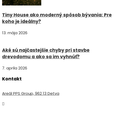
Tiny House ako moderný spôsob bývania: Pre
koho je ideálny?
13. mája 2026
Aké sú najčastejšie chyby pri stavbe
drevodomu a ako sa im vyhnúť?
7. apríla 2026
Kontakt
Areál PPS Group, 962 13 Detva