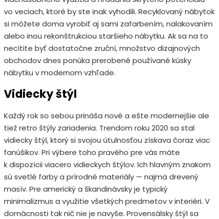
vo veciach, ktoré by ste inak vyhodili. Recyklovaný nábytok
si môžete doma vyrobiť aj sami zafarbením, nalakovaním
alebo inou rekonštrukciou staršieho nábytku. Ak sa na to
necítite byť dostatočne zruční, množstvo dizajnových
obchodov dnes ponúka prerobené používané kúsky
nábytku v modernom vzhľade.
Vidiecky štýl
Každý rok so sebou prináša nové a ešte modernejšie ale
tiež retro štýly zariadenia. Trendom roku 2020 sa stal
vidiecky štýl, ktorý si svojou útulnosťou získava čoraz viac
fanúšikov. Pri výbere toho pravého pre vás máte
k dispozícii viacero vidieckych štýlov. Ich hlavným znakom
sú svetlé farby a prírodné materiály — najmä drevený
masív. Pre americký a škandinávsky je typický
minimalizmus a využitie všetkých predmetov v interiéri. V
domácnosti tak nič nie je navyše. Provensálsky štýl sa