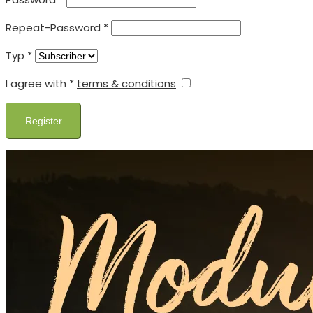
Repeat-Password
*
Typ
*
I agree with
*
terms & conditions