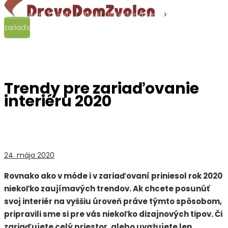
Drevodom Zvolen
>
Blog
>
Interiér domu
>
Trendy pre
zariaďovanie interiéru 2020
Trendy pre zariaďovanie
interiéru 2020
24. mája 2020
Rovnako ako v móde i v zariaďovaní priniesol rok 2020
niekoľko zaujímavých trendov. Ak chcete posunúť
svoj interiér na vyššiu úroveň práve týmto spôsobom,
pripravili sme si pre vás niekoľko dizajnových tipov. Či
zariaďujete celý priestor, alebo uvažujete len