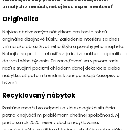
o malých zmenách, nebojte sa experimentovať.
Originalita
Najviac obdivovaným nábytkom pre tento rok sú
originálne dizajnové kúsky. Zariadenie interiéru sa dnes
vníma ako obraz životného štýlu a povahy jeho majiteľa.
Nebojte sa preto pretaviť svoju individualitu a originalitu aj
do vlastného bývania. Pri zariaďovaní sa v prvom rade
riaďte svojimi pocitmi ohľadom danej dekorácie alebo
nábytku, až potom trendmi, ktoré ponúkajú časopisy o
bývaní.
Recyklovaný nábytok
Rastúce množstvo odpadu a zlá ekologická situácia
patria k najväčším problémom dnešnej spoločnosti. Aj
preto sa rok 2020 nesie v duchu recyklovania,
viacnásobného využitia a hľadania skrytého potenciálu