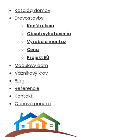
Katalóg domov
Drevostavby
Konštrukcia
Obsah vyhotovenia
Výroba a montáž
Cena
Projekt EÚ
Modulový dom
Väzníkový krov
Blog
Referencie
Kontakt
Cenová ponuka