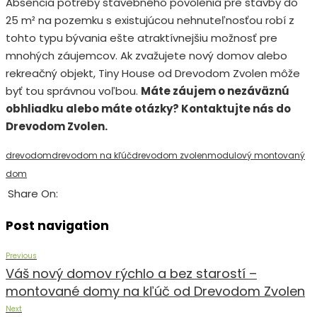
Absencia potreby stavebného povolenia pre stavby do
25 m² na pozemku s existujúcou nehnuteľnosťou robí z
tohto typu bývania ešte atraktívnejšiu možnosť pre
mnohých záujemcov. Ak zvažujete nový domov alebo
rekreačný objekt, Tiny House od Drevodom Zvolen môže
byť tou správnou voľbou.
Máte záujem o nezáväznú
obhliadku alebo máte otázky? Kontaktujte nás do
Drevodom Zvolen.
drevodom
drevodom na kľúč
drevodom zvolen
modulový montovaný
dom
Share On:
Post navigation
Previous
Váš nový domov rýchlo a bez starostí –
montované domy na kľúč od Drevodom Zvolen
Next