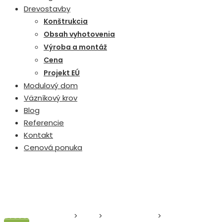
Drevostavby
Konštrukcia
Obsah vyhotovenia
Výroba a montáž
Cena
Projekt EÚ
Modulový dom
Väzníkový krov
Blog
Referencie
Kontakt
Cenová ponuka
Drevodom Zvolen
>
Blog
>
Stavba domu
>
Prečo na