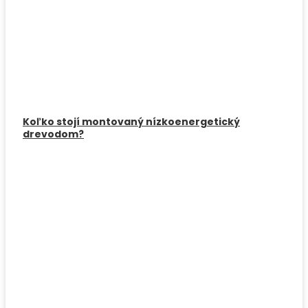
Koľko stojí montovaný nízkoenergetický
drevodom?