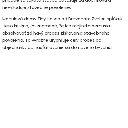
prípade sa takáto stavba považuje za doplnkovú a
nevyžaduje stavebné povolenie.
Modulové domy Tiny House
od Drevodom Zvolen spĺňajú
tieto kritériá, čo znamená, že ich majitelia nemusia
absolvovať zdĺhavý proces získavania stavebného
povolenia. To výrazne urýchľuje celý proces od
objednávky po nasťahovanie sa do nového bývania.