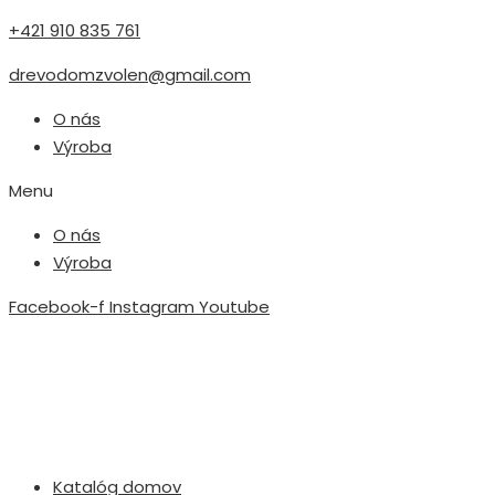
+421 910 835 761
drevodomzvolen@gmail.com
O nás
Výroba
Menu
O nás
Výroba
Facebook-f
Instagram
Youtube
Katalóg domov