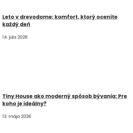
Leto v drevodome: komfort, ktorý oceníte
každý deň
14. júla 2026
Tiny House ako moderný spôsob bývania: Pre
koho je ideálny?
13. mája 2026