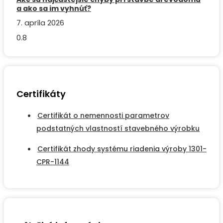
a ako sa im vyhnúť?
7. apríla 2026
Certifikáty
Certifikát o nemennosti parametrov
podstatných vlastností stavebného výrobku
Certifikát zhody systému riadenia výroby 1301-
CPR-1144