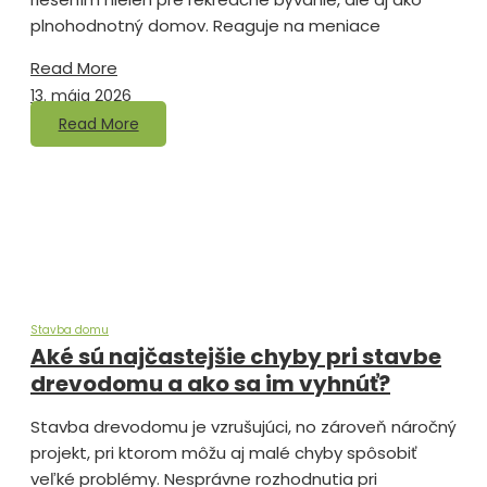
plnohodnotný domov. Reaguje na meniace
Read More
13. mája 2026
Read More
Stavba domu
Aké sú najčastejšie chyby pri stavbe
drevodomu a ako sa im vyhnúť?
Stavba drevodomu je vzrušujúci, no zároveň náročný
projekt, pri ktorom môžu aj malé chyby spôsobiť
veľké problémy. Nesprávne rozhodnutia pri