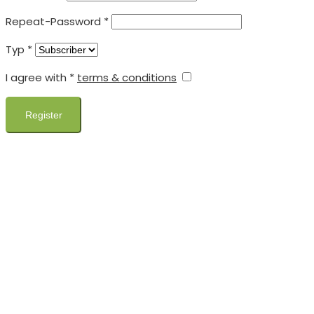
Repeat-Password
*
Typ
*
I agree with
*
terms & conditions