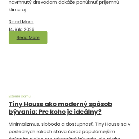
navrhnutý drevodom dokáže ponúknuť príjemnú
klímu aj
Read More
14. júla 2026
Read More
Exteriér domu
Tiny House ako moderný spôsob
bývania: Pre koho je ideálny?
Minimalizmus, sloboda a dostupnosť. Tiny House sa v
posledných rokoch stáva čoraz populárnejším
riešením nielen pre rekreačné bývanie, ale aj ako