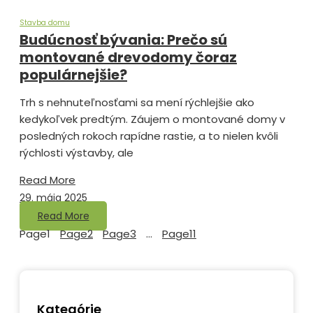
Stavba domu
Budúcnosť bývania: Prečo sú
montované drevodomy čoraz
populárnejšie?
Trh s nehnuteľnosťami sa mení rýchlejšie ako
kedykoľvek predtým. Záujem o montované domy v
posledných rokoch rapídne rastie, a to nielen kvôli
rýchlosti výstavby, ale
Read More
29. mája 2025
Read More
Page
1
Page
2
Page
3
…
Page
11
Kategórie