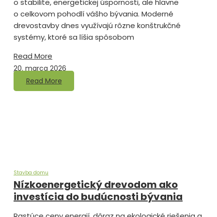
o stabilite, energetickej úspornosti, ale hlavne
o celkovom pohodlí vášho bývania. Moderné
drevostavby dnes využívajú rôzne konštrukčné
systémy, ktoré sa líšia spôsobom
Read More
20. marca 2026
Read More
Stavba domu
Nízkoenergetický drevodom ako
investícia do budúcnosti bývania
Rastúce ceny energií, dôraz na ekologické riešenia a