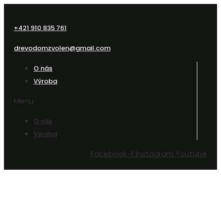
+421 910 835 761
drevodomzvolen@gmail.com
O nás
Výroba
Menu
O nás
Výroba
Facebook-f
Instagram
Youtube