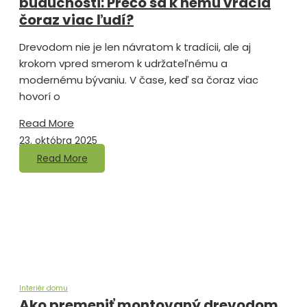
budúcnosti: Prečo sa k nemu vracia
čoraz viac ľudí?
Drevodom nie je len návratom k tradícii, ale aj
krokom vpred smerom k udržateľnému a
modernému bývaniu. V čase, keď sa čoraz viac
hovorí o
Read More
23. októbra 2025
Read More
Interiér domu
Ako premeniť montovaný drevodom