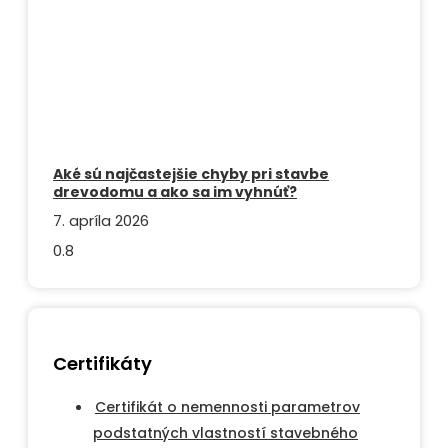
Aké sú najčastejšie chyby pri stavbe
drevodomu a ako sa im vyhnúť?
7. apríla 2026
Certifikáty
Certifikát o nemennosti parametrov
podstatných vlastností stavebného