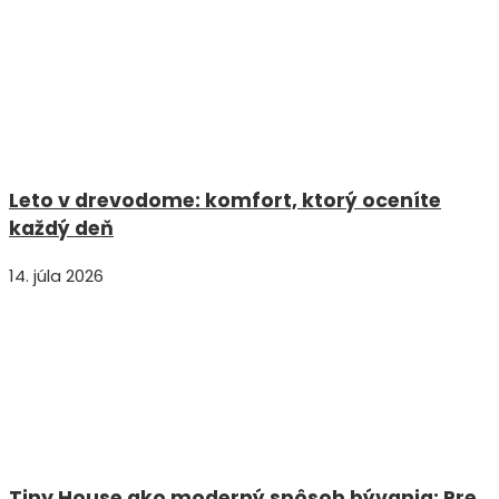
Leto v drevodome: komfort, ktorý oceníte
každý deň
14. júla 2026
Tiny House ako moderný spôsob bývania: Pre