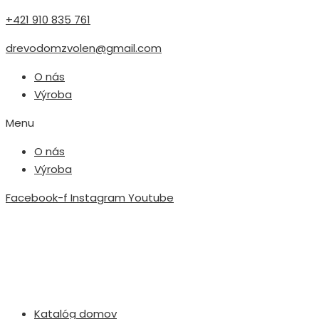
+421 910 835 761
drevodomzvolen@gmail.com
O nás
Výroba
Menu
O nás
Výroba
Facebook-f
Instagram
Youtube
Katalóg domov