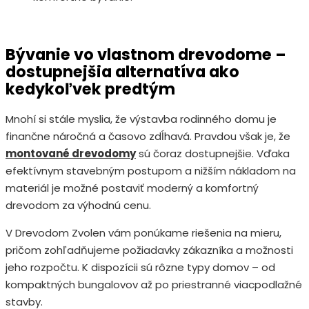
Bývanie vo vlastnom drevodome –
dostupnejšia alternatíva ako
kedykoľvek predtým
Mnohí si stále myslia, že výstavba rodinného domu je
finančne náročná a časovo zdĺhavá. Pravdou však je, že
montované drevodomy
sú čoraz dostupnejšie. Vďaka
efektívnym stavebným postupom a nižším nákladom na
materiál je možné postaviť moderný a komfortný
drevodom za výhodnú cenu.
V Drevodom Zvolen vám ponúkame riešenia na mieru,
pričom zohľadňujeme požiadavky zákazníka a možnosti
jeho rozpočtu. K dispozícii sú rôzne typy domov – od
kompaktných bungalovov až po priestranné viacpodlažné
stavby.