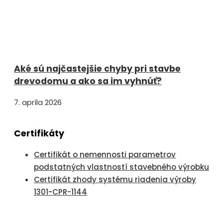
Aké sú najčastejšie chyby pri stavbe
drevodomu a ako sa im vyhnúť?
7. apríla 2026
Certifikáty
Certifikát o nemennosti parametrov
podstatných vlastností stavebného výrobku
Certifikát zhody systému riadenia výroby
1301-CPR-1144