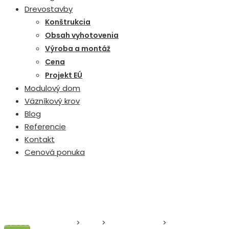
Drevostavby
Konštrukcia
Obsah vyhotovenia
Výroba a montáž
Cena
Projekt EÚ
Modulový dom
Väzníkový krov
Blog
Referencie
Kontakt
Cenová ponuka
Drevodom Zvolen
>
Blog
>
Stavba domu
>
Moderné