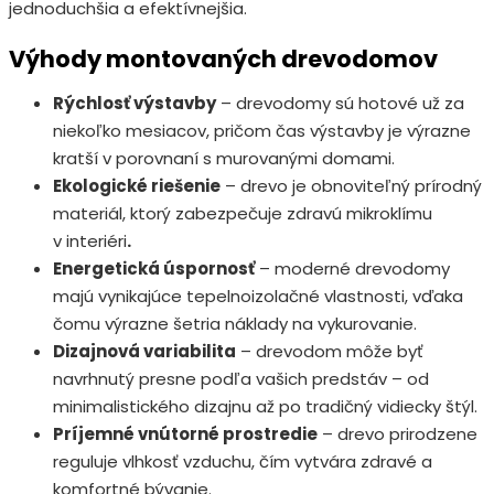
jednoduchšia a efektívnejšia.
Výhody montovaných drevodomov
Rýchlosť výstavby
– drevodomy sú hotové už za
niekoľko mesiacov, pričom čas výstavby je výrazne
kratší v porovnaní s murovanými domami.
Ekologické riešenie
– drevo je obnoviteľný prírodný
materiál, ktorý zabezpečuje zdravú mikroklímu
v interiéri
.
Energetická úspornosť
– moderné drevodomy
majú vynikajúce tepelnoizolačné vlastnosti, vďaka
čomu výrazne šetria náklady na vykurovanie.
Dizajnová variabilita
– drevodom môže byť
navrhnutý presne podľa vašich predstáv – od
minimalistického dizajnu až po tradičný vidiecky štýl.
Príjemné vnútorné prostredie
– drevo prirodzene
reguluje vlhkosť vzduchu, čím vytvára zdravé a
komfortné bývanie.