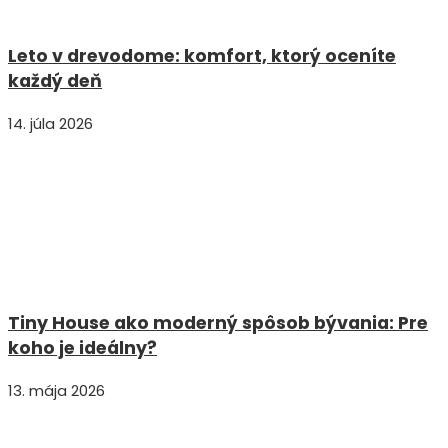
Leto v drevodome: komfort, ktorý oceníte
každý deň
14. júla 2026
Tiny House ako moderný spôsob bývania: Pre
koho je ideálny?
13. mája 2026