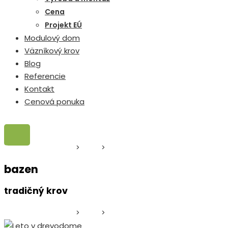
Cena
Projekt EÚ
Modulový dom
Väzníkový krov
Blog
Referencie
Kontakt
Cenová ponuka
Drevodom Zvolen
>
Blog
>
tradičný krov
bazen
tradičný krov
Drevodom Zvolen
>
Blog
>
tradičný krov