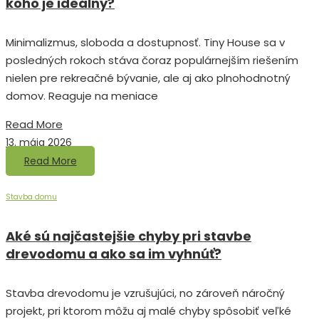
koho je ideálny?
Minimalizmus, sloboda a dostupnosť. Tiny House sa v
posledných rokoch stáva čoraz populárnejším riešením
nielen pre rekreačné bývanie, ale aj ako plnohodnotný
domov. Reaguje na meniace
Read More
13. mája 2026
Read More
Stavba domu
Aké sú najčastejšie chyby pri stavbe
drevodomu a ako sa im vyhnúť?
Stavba drevodomu je vzrušujúci, no zároveň náročný
projekt, pri ktorom môžu aj malé chyby spôsobiť veľké