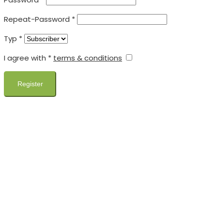
Repeat-Password
*
Typ
*
I agree with
*
terms & conditions