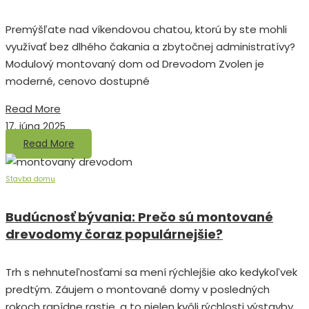
Premýšľate nad víkendovou chatou, ktorú by ste mohli
využívať bez dlhého čakania a zbytočnej administratívy?
Modulový montovaný dom od Drevodom Zvolen je
moderné, cenovo dostupné
Read More
17. júna 2025
Read More
Stavba domu
Budúcnosť bývania: Prečo sú montované
drevodomy čoraz populárnejšie?
Trh s nehnuteľnosťami sa mení rýchlejšie ako kedykoľvek
predtým. Záujem o montované domy v posledných
rokoch rapídne rastie, a to nielen kvôli rýchlosti výstavby,