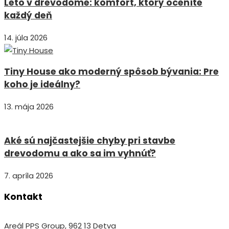
Leto v drevodome: komfort, ktorý oceníte
každý deň
14. júla 2026
Tiny House ako moderný spôsob bývania: Pre
koho je ideálny?
13. mája 2026
Aké sú najčastejšie chyby pri stavbe
drevodomu a ako sa im vyhnúť?
7. apríla 2026
Kontakt
Areál PPS Group, 962 13 Detva