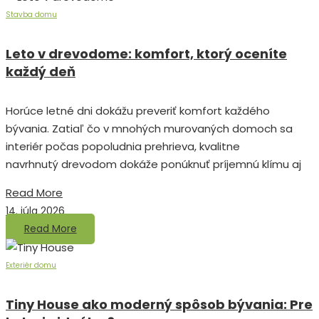
Stavba domu
Leto v drevodome: komfort, ktorý oceníte
každý deň
Horúce letné dni dokážu preveriť komfort každého
bývania. Zatiaľ čo v mnohých murovaných domoch sa
interiér počas popoludnia prehrieva, kvalitne
navrhnutý drevodom dokáže ponúknuť príjemnú klímu aj
Read More
14. júla 2026
Read More
Exteriér domu
Tiny House ako moderný spôsob bývania: Pre