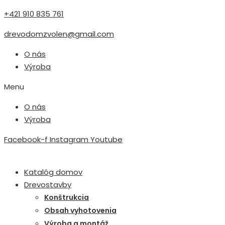
+421 910 835 761
drevodomzvolen@gmail.com
O nás
Výroba
Menu
O nás
Výroba
Facebook-f
Instagram
Youtube
Katalóg domov
Drevostavby
Konštrukcia
Obsah vyhotovenia
Výroba a montáž