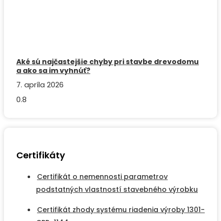
Aké sú najčastejšie chyby pri stavbe drevodomu
a ako sa im vyhnúť?
7. apríla 2026
Certifikáty
Certifikát o nemennosti parametrov
podstatných vlastností stavebného výrobku
Certifikát zhody systému riadenia výroby 1301-