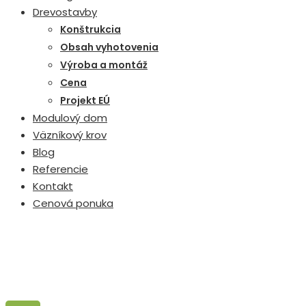
Drevostavby
Konštrukcia
Obsah vyhotovenia
Výroba a montáž
Cena
Projekt EÚ
Modulový dom
Väzníkový krov
Blog
Referencie
Kontakt
Cenová ponuka