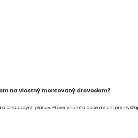
lánom na vlastný montovaný drevodom?
 a dlhodobých plánov. Práve v tomto čase mnohí premýšľajú