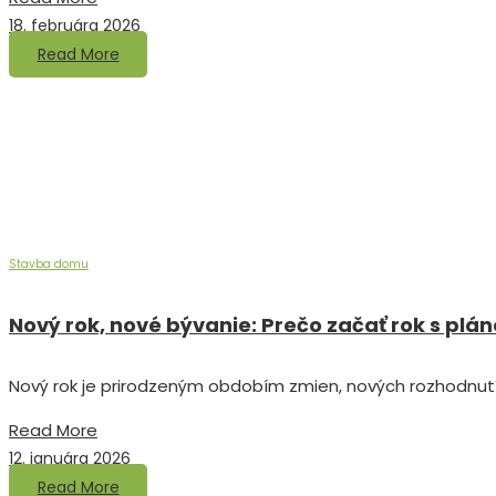
18. februára 2026
Read More
Stavba domu
Nový rok, nové bývanie: Prečo začať rok s p
Nový rok je prirodzeným obdobím zmien, nových rozhodnutí
Read More
12. januára 2026
Read More