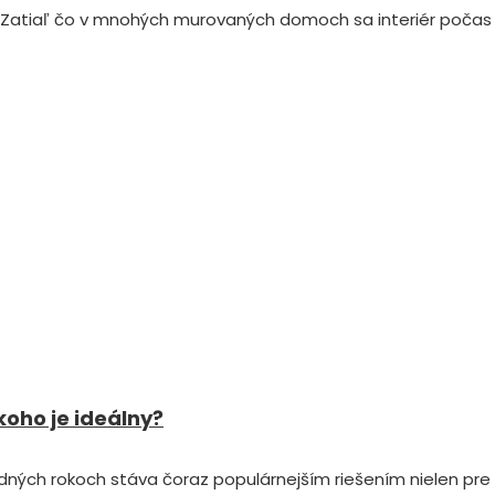
 Zatiaľ čo v mnohých murovaných domoch sa interiér počas p
oho je ideálny?
dných rokoch stáva čoraz populárnejším riešením nielen pre