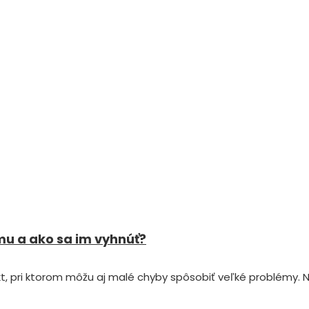
mu a ako sa im vyhnúť?
t, pri ktorom môžu aj malé chyby spôsobiť veľké problémy. N