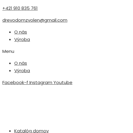
+421 910 835 761
drevodomzvolen@gmail.com
O nás
Výroba
Menu
O nás
Výroba
Facebook-f
Instagram
Youtube
Katalóg domov