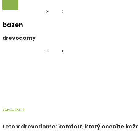
Drevodom Zvolen
>
Blog
>
drevodomy
bazen
drevodomy
Drevodom Zvolen
>
Blog
>
drevodomy
Stavba domu
Leto v drevodome: komfort, ktorý oceníte kaž