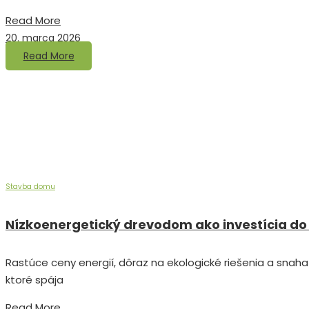
Read More
20. marca 2026
Read More
Stavba domu
Nízkoenergetický drevodom ako investícia do
Rastúce ceny energií, dôraz na ekologické riešenia a snaha
ktoré spája
Read More