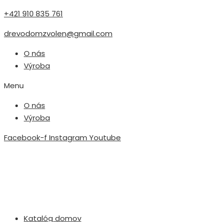
+421 910 835 761
drevodomzvolen@gmail.com
O nás
Výroba
Menu
O nás
Výroba
Facebook-f
Instagram
Youtube
Katalóg domov