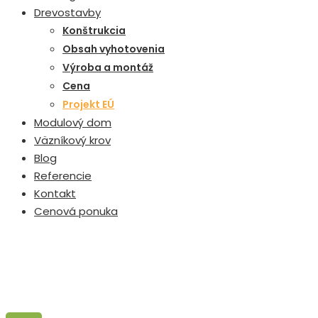
Drevostavby
Konštrukcia
Obsah vyhotovenia
Výroba a montáž
Cena
Projekt EÚ
Modulový dom
Väzníkový krov
Blog
Referencie
Kontakt
Cenová ponuka