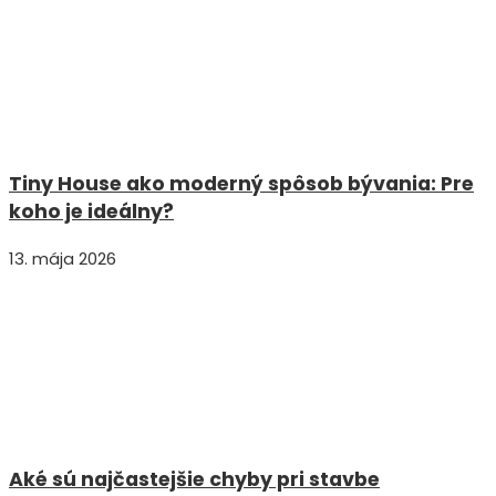
Tiny House ako moderný spôsob bývania: Pre
koho je ideálny?
13. mája 2026
Aké sú najčastejšie chyby pri stavbe