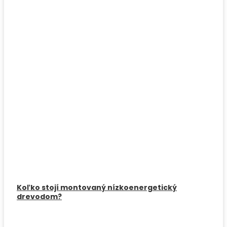
Koľko stojí montovaný nízkoenergetický
drevodom?