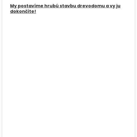
My postavíme hrubú stavbu drevodomu a vy ju
dokončíte!